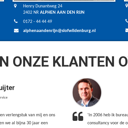
Henry Dunantweg 24
2402 NR
ALPHEN AAN DEN RIJN
0172 - 44 44 49
alphenaandenrijn@slofwildenburg.nl
N ONZE KLANTEN O
ijter
ervice
 een verlengstuk van mij en ons
'In 2006 heb ik burea
ben we al bijna 30 jaar een
consultancy voor de o