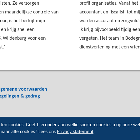
listen. Ze verzorgen
profit organisaties. Vanaf he
 en maandelijkse controle van
accountant en fiscalist, tot
or, is het bedrijf mijn
worden accuraat en zorgvuldig
en krijg snel een
ik krijg bijvoorbeeld tijdig ee
f & Wildenburg voor een
vergeten. Het team in Bodegr
t.'
dienstverlening met een vrien
lgemene voorwaarden
egelingen & gedrag
rten cookies. Geef hieronder aan welke soorten cookies u op onze we
 naar alle cookies? Lees ons
Privacy statement
.