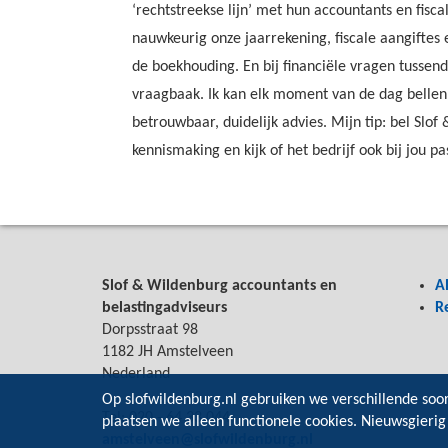
‘rechtstreekse lijn’ met hun accountants en fisca
nauwkeurig onze jaarrekening, fiscale aangiftes
de boekhouding. En bij financiële vragen tussendo
vraagbaak. Ik kan elk moment van de dag bellen 
betrouwbaar, duidelijk advies. Mijn tip: bel Slo
kennismaking en kijk of het bedrijf ook bij jou pas
Slof & Wildenburg accountants en
A
belastingadviseurs
R
Dorpsstraat 98
1182 JH Amstelveen
Nederland
Op slofwildenburg.nl gebruiken we verschillende soo
Tel: 020 - 64 33 044
plaatsen we alleen functionele cookies. Nieuwsgierig
amstelveen@slofwildenburg.nl