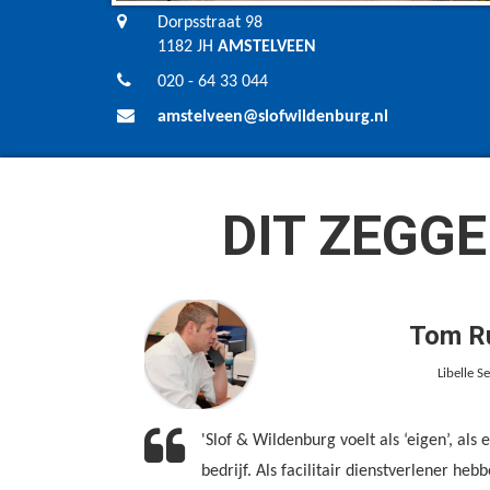
Dorpsstraat 98
1182 JH
AMSTELVEEN
020 - 64 33 044
amstelveen@slofwildenburg.nl
DIT ZEGGE
Tom Ru
Libelle S
'Slof & Wildenburg voelt als ‘eigen’, als
bedrijf. Als facilitair dienstverlener heb