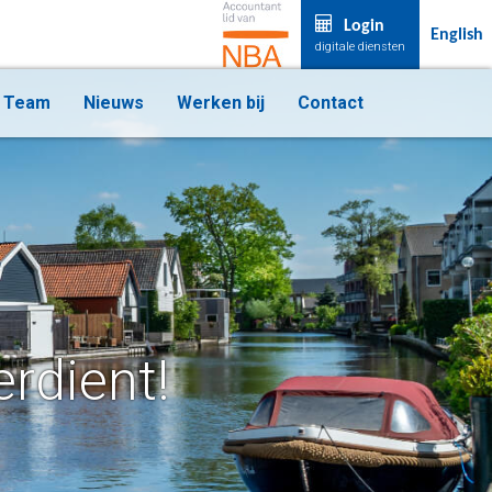
Login
English
digitale diensten
Team
Nieuws
Werken bij
Contact
erdient!