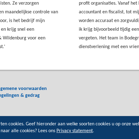
listen. Ze verzorgen
profit organisaties. Vanaf he
 en maandelijkse controle van
accountant en fiscalist, tot
or, is het bedrijf mijn
worden accuraat en zorgvuldig
en krijg snel een
ik krijg bijvoorbeeld tijdig ee
f & Wildenburg voor een
vergeten. Het team in Bodegr
t.'
dienstverlening met een vrien
lgemene voorwaarden
egelingen & gedrag
rten cookies. Geef hieronder aan welke soorten cookies u op onze we
 naar alle cookies? Lees ons
Privacy statement
.