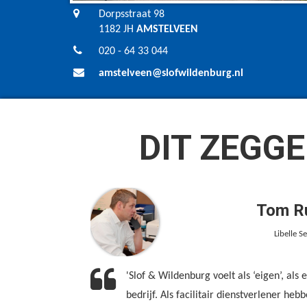
Dorpsstraat 98
1182 JH
AMSTELVEEN
020 - 64 33 044
amstelveen@slofwildenburg.nl
DIT ZEGGE
Tom Ru
Libelle S
'Slof & Wildenburg voelt als ‘eigen’, als
bedrijf. Als facilitair dienstverlener heb