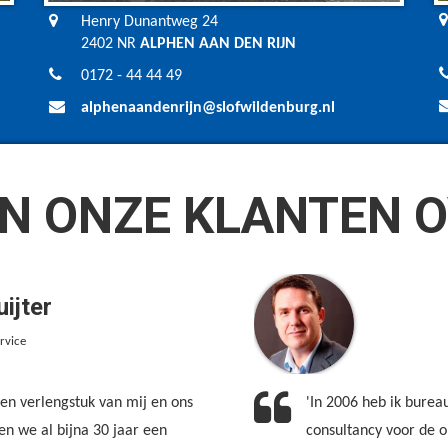
Henry Dunantweg 24
2402 NR
ALPHEN AAN DEN RIJN
0172 - 44 44 49
alphenaandenrijn@slofwildenburg.nl
N ONZE KLANTEN O
ijter
ervice
 een verlengstuk van mij en ons
'In 2006 heb ik burea
ben we al bijna 30 jaar een
consultancy voor de o