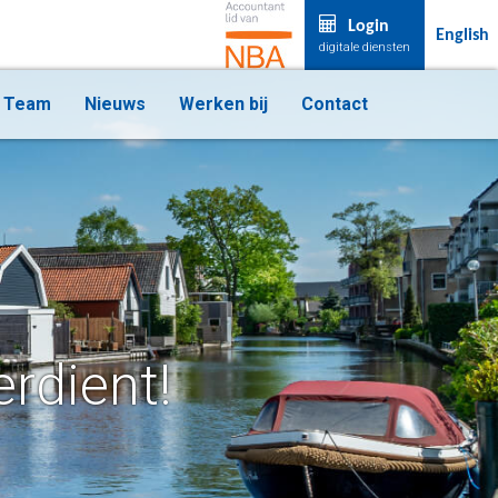
Login
English
digitale diensten
Team
Nieuws
Werken bij
Contact
erdient!