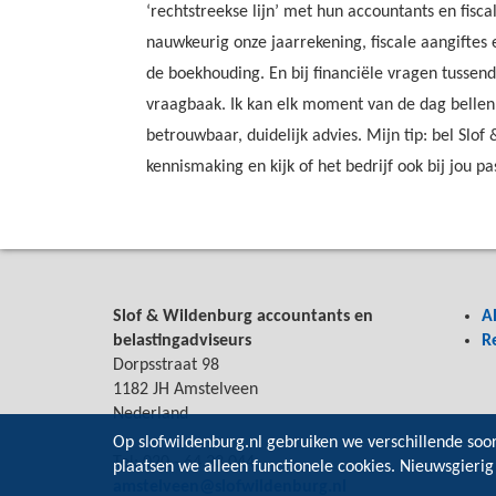
‘rechtstreekse lijn’ met hun accountants en fisca
nauwkeurig onze jaarrekening, fiscale aangiftes
de boekhouding. En bij financiële vragen tussendo
vraagbaak. Ik kan elk moment van de dag bellen 
betrouwbaar, duidelijk advies. Mijn tip: bel Slo
kennismaking en kijk of het bedrijf ook bij jou pas
Slof & Wildenburg accountants en
A
belastingadviseurs
R
Dorpsstraat 98
1182 JH Amstelveen
Nederland
Op slofwildenburg.nl gebruiken we verschillende soo
Tel: 020 - 64 33 044
plaatsen we alleen functionele cookies. Nieuwsgierig
amstelveen@slofwildenburg.nl