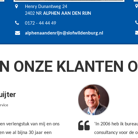
Henry Dunantweg 24
2402 NR
ALPHEN AAN DEN RIJN
0172 - 44 44 49
alphenaandenrijn@slofwildenburg.nl
N ONZE KLANTEN O
ijter
ervice
 een verlengstuk van mij en ons
'In 2006 heb ik burea
ben we al bijna 30 jaar een
consultancy voor de o