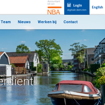
Login
English
digitale diensten
Team
Nieuws
Werken bij
Contact
erdient!