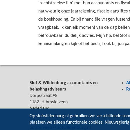
‘rechtstreekse lijn’ met hun accountants en fisca
nauwkeurig onze jaarrekening, fiscale aangiftes
de boekhouding. En bij financiële vragen tussendo
vraagbaak. Ik kan elk moment van de dag bellen 
betrouwbaar, duidelijk advies. Mijn tip: bel Slo
kennismaking en kijk of het bedrijf ook bij jou pas
Slof & Wildenburg accountants en
A
belastingadviseurs
R
Dorpsstraat 98
1182 JH Amstelveen
Nederland
Op slofwildenburg.nl gebruiken we verschillende soo
Tel: 020 - 64 33 044
plaatsen we alleen functionele cookies. Nieuwsgierig
amstelveen@slofwildenburg.nl