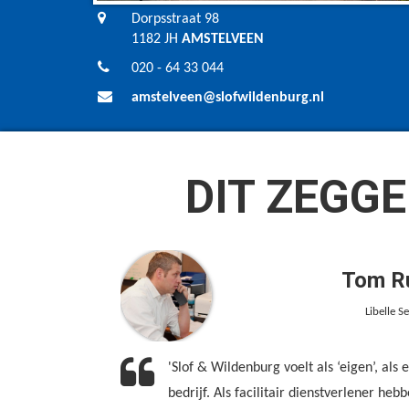
Dorpsstraat 98
1182 JH
AMSTELVEEN
020 - 64 33 044
amstelveen@slofwildenburg.nl
DIT ZEGGE
Tom Ru
Libelle S
'Slof & Wildenburg voelt als ‘eigen’, als
bedrijf. Als facilitair dienstverlener heb