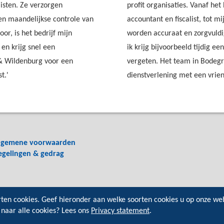
listen. Ze verzorgen
profit organisaties. Vanaf he
 en maandelijkse controle van
accountant en fiscalist, tot
or, is het bedrijf mijn
worden accuraat en zorgvuldig
en krijg snel een
ik krijg bijvoorbeeld tijdig ee
f & Wildenburg voor een
vergeten. Het team in Bodegr
t.'
dienstverlening met een vrien
lgemene voorwaarden
egelingen & gedrag
rten cookies. Geef hieronder aan welke soorten cookies u op onze we
 naar alle cookies? Lees ons
Privacy statement
.