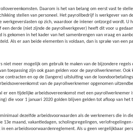
ollovereenkomsten. Daarom is het van belang om eerst vast te stelle
chikking stellen van personeel. Het payrollbedrijf is werkgever van 
 werkgeverslasten op zich, waardoor de inlener ontzorgd wordt. U hee
en derde (niet zijnde de payrollwerkgever) heeft dit voor u gedaan.
stand is gekomen in het kader van het samenbrengen van vraag en aan
steld. Als er aan beide elementen is voldaan, dan is sprake van een 
rs niet meer mogelijk om gebruik te maken van de bijzondere regels d
 u van toepassing zijn ook gaan gelden voor de payrollwerknemer. Oo
contracten en op de (langere) uitsluiting van de loondoorbetalingsve
 arbeidsovereenkomst van de payrollwerknemer opgenomen uitzendbedi
al er een tijdelijke arbeidsovereenkomst met een payrollwerknemer i
g) die voor 1 januari 2020 golden blijven gelden tot afloop van het ti
inimaal dezelfde arbeidsvoorwaarden als de werknemers die in dienst 
de 13e maand, vakantiedagen, scholingsregelingen, verlofregelinge
in een arbeidsvoorwaardenreglement. Als u geen vergelijkbaar perso