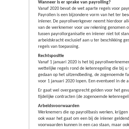
Wanneer is er sprake van payrolling?
Vanaf 2020 bevat de wet aparte regels voor payr
Payrollen is een bijzondere vorm van het ter bes
inlener. De payrollwerkgever neemt hierdoor alle
van de werknemer voor uw rekening genomen of e
tussen payrollorganisatie en inlener niet tot 
arbeidskracht exclusief aan u ter beschikking ge
regels van toepassing.
Rechtspositie
Vanaf 1 januari 2020 is het bij payrollwerkneme
wettelijke regels rond de ketenregeling die bij
gedaan op het uitzendbeding, de zogenoemde fase 
voor 1 januari 2020 lopen. Een eventueel in de
Er gaat wel overgangsrecht gelden voor het gev
tijdelijke contracten (de zogenoemde ketenregelin
Arbeidsvoorwaarden
Werknemers die op payrollbasis werken, krijgen m
ook waar het gaat om een bij de inlener gelden
voorwaarden kunnen in een cao staan, maar ook 