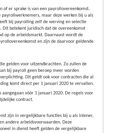
n of er sprake is van een payrollovereenkomst.
de payrollwerknemers, maar deze werken bij u als
ft bij payrolling zelf de werving en selectie
 Dit betekent juridisch dat de overeenkomst
bod op de arbeidsmarkt. Daarnaast wordt de
payrollovereenkomst en zijn de daarvoor geldende
ie gelden voor uitzendkrachten. Zo zullen de
k kan bij payroll geen beroep meer worden
rplichting. Dit geldt ook voor contracten die al
ng komt direct per 1 januari 2020 te vervallen.
s aangegaan vóór 1 januari 2020. De regels voor
jdelijke contract.
zijn in vergelijkbare functies bij u als inlener,
n en andere arbeidsvoorwaarden. Deze
neel in dienst heeft gelden de vergelijkbare