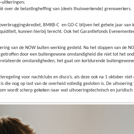
o-uitkeringen;
ë over de belastingheffing van (deels thuiswerkende) grenswerkers.
 overbruggingskrediet, BMKB-C en GO-C blijven het gehele jaar van k
iquiditeit, kunnen hierbij terecht. Ook het Garantiefonds Evenementen
oering van de NOW buiten werking gesteld. Na het stoppen van de N
getroffen door een buitengewone omstandigheid die niet tot het on
gerelateerde omstandigheden, het gaat om kortdurende buitengewon
eregeling voor nachtclubs en disco’s, als deze ook na 1 oktober niet
 is die nog op last van de overheid volledig gesloten is. De uitvoerin
rom wordt scherp gekeken naar wat uitvoeringstechnisch en juridisch 