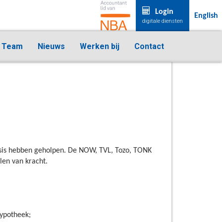
Login
English
digitale diensten
Team
Nieuws
Werken bij
Contact
isis hebben geholpen. De NOW, TVL, Tozo, TONK
len van kracht.
hypotheek;