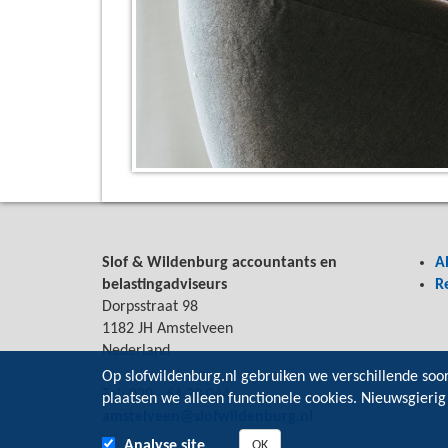
Slof & Wildenburg accountants en
A
belastingadviseurs
R
Dorpsstraat 98
1182 JH Amstelveen
Nederland
Op slofwildenburg.nl gebruiken we verschillende soo
Tel: 020 - 64 33 044
plaatsen we alleen functionele cookies. Nieuwsgierig
amstelveen@slofwildenburg.nl
Analyse site
OK