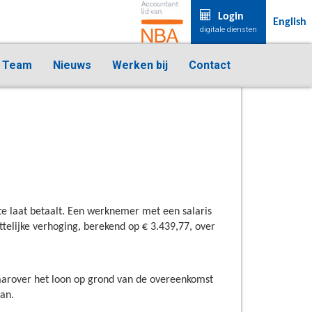
Login
English
digitale diensten
Team
Nieuws
Werken bij
Contact
te laat betaalt. Een werknemer met een salaris
ttelijke verhoging, berekend op € 3.439,77, over
 waarover het loon op grond van de overeenkomst
aan.