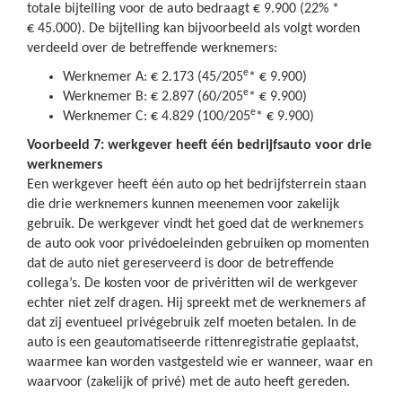
totale bijtelling voor de auto bedraagt € 9.900 (22% *
€ 45.000). De bijtelling kan bijvoorbeeld als volgt worden
verdeeld over de betreffende werknemers:
e
Werknemer A: € 2.173 (45/205
* € 9.900)
e
Werknemer B: € 2.897 (60/205
* € 9.900)
e
Werknemer C: € 4.829 (100/205
* € 9.900)
Voorbeeld 7: werkgever heeft één bedrijfsauto voor drie
werknemers
Een werkgever heeft één auto op het bedrijfsterrein staan
die drie werknemers kunnen meenemen voor zakelijk
gebruik. De werkgever vindt het goed dat de werknemers
de auto ook voor privédoeleinden gebruiken op momenten
dat de auto niet gereserveerd is door de betreffende
collega’s. De kosten voor de privéritten wil de werkgever
echter niet zelf dragen. Hij spreekt met de werknemers af
dat zij eventueel privégebruik zelf moeten betalen. In de
auto is een geautomatiseerde rittenregistratie geplaatst,
waarmee kan worden vastgesteld wie er wanneer, waar en
waarvoor (zakelijk of privé) met de auto heeft gereden.