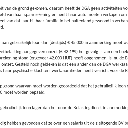
ooit van de grond gekomen, daarom heeft de DGA geen activiteiten v
efd van haar spaarrekening en heeft haar auto moeten verkopen om 
 deel van dat jaar bij haar familie in het buitenland gewoond in ver
gd.
g aan gebruikelijk loon dan (destijds) € 45.000 in aanmerking moet
mzetbelasting aangegeven omzet (€ 43.199) het gevolg is van een bo
krekening stond (ongeveer 42.000 HUF) heeft opgenomen, is, nu de Be
 omzet. Gesteld noch gebleken is dat een ander dan de DGA werkzaam
 haar psychische klachten, werkzaamheden heeft verricht voor de BV 
 grond waarvan moet worden geoordeeld dat het gebruikelijk loon o
000 moet worden bepaald.
gebruikelijk loon lager dan het door de Belastingdienst in aanmer
dig hebben gevonden dat ze over een salaris uit de zieltogende BV be