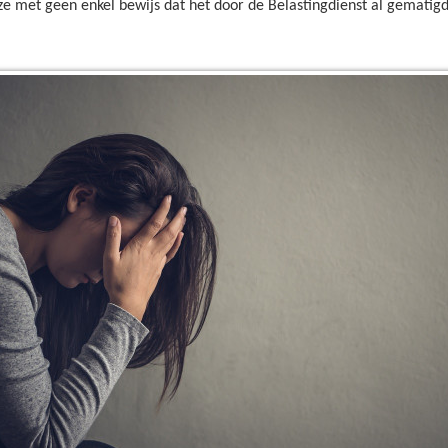
e met geen enkel bewijs dat het door de Belastingdienst al gematigd