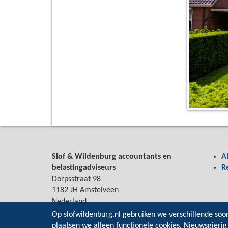
Slof & Wildenburg accountants en
A
belastingadviseurs
R
Dorpsstraat 98
1182 JH Amstelveen
Nederland
Op slofwildenburg.nl gebruiken we verschillende soo
Tel: 020 - 64 33 044
plaatsen we alleen functionele cookies. Nieuwsgierig