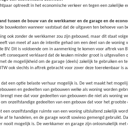
chtpaar optreedt in het economische verkeer en tegen een zakelijke
band tussen de bouw van de werkkamer en de garage en de econom
 de bouwkosten wanneer vaststaat dat de uitgaven ten behoeve van be
ng ook zonder de werkkamer zou zijn gebouwd, maar dit staat volgens
eeft van meet af aan de intentie gehad om een deel van de woning v
 de BV. Dit is voldoende om in aanmerking te komen voor aftrek van
eeft consequent verklaard dat de keuken minder groot is uitgevallen
de mogelijkheid om de garage (deels) zakelijk te gebruiken en ter b
BTW ook slechts in aftrek gebracht voor zover deze toerekenbaar is a
l dat een optie belaste verhuur mogelijk is. De wet maakt het mogelij
ebouwen en gedeelten van gebouwen welke als woning worden gebruikt
 brengt mee dat voor gedeelten van gebouwen die niet als woning wo
aat om onzelfstandige gedeelten van een gebouw dat voor het grootste
t een onzelfstandige ruimte van een woning uitsluitend zakelijk word
e af te handelen, en de garage wordt sowieso gemengd gebruikt. Da
 nooit mogelijk is. De werkkamer en garage zijn onlosmakelijk met 