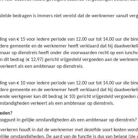
estelde bedragen is immers niet vereist dat de werknemer vanuit ve
g van € 15 voor iedere periode van 12.00 uur tot 14.00 uur die binne
ndere gemeente en de werknemer heeft verklaard dat hij daadwerkeli
naar op dienstreis heeft onder die voorwaarden recht op een lunchv
an dit bedrag (€ 12,97) gericht vrijgesteld vergoeden aan de werkne
verkeert als een ambtenaar op dienstreis.
g van € 10 voor iedere periode van 12.00 uur tot 14.00 uur die binne
ndere gemeente en de werknemer heeft verklaard dat hij daadwerkeli
fende werkgever kan dit bedrag (€ 10) gericht vrijgesteld vergoede
mstandigheden verkeert als een ambtenaar op dienstreis.
heden?
ogpunt in gelijke omstandigheden als een ambtenaar op dienstreis?
verkeren houdt in dat de werknemer met dezelfde soort kosten wordt 
ijke omstandigheden. De aard van de functie is dus van belang (zie 