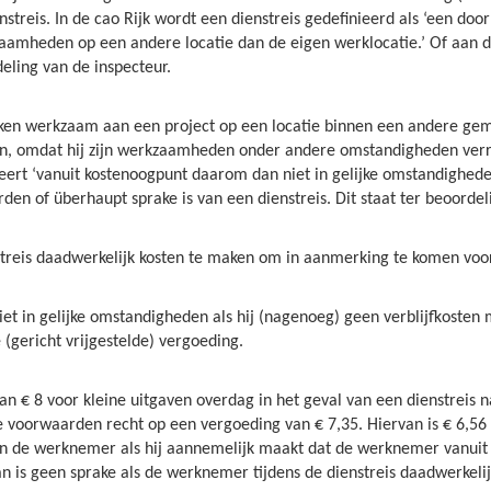
nstreis. In de cao Rijk wordt een dienstreis gedefinieerd als ‘een do
kzaamheden op een andere locatie dan de eigen werklocatie.’ Of aan
eling van de inspecteur.
ken werkzaam aan een project op een locatie binnen een andere gem
, omdat hij zijn werkzaamheden onder andere omstandigheden verric
eert ‘vanuit kostenoogpunt daarom dan niet in gelijke omstandighede
den of überhaupt sprake is van een dienstreis. Dit staat ter beoordel
treis daadwerkelijk kosten te maken om in aanmerking te komen voor 
t in gelijke omstandigheden als hij (nagenoeg) geen verblijfkosten ma
 (gericht vrijgestelde) vergoeding.
n € 8 voor kleine uitgaven overdag in het geval van een dienstreis
e voorwaarden recht op een vergoeding van € 7,35. Hiervan is € 6,56 
aan de werknemer als hij aannemelijk maakt dat de werknemer vanuit
an is geen sprake als de werknemer tijdens de dienstreis daadwerkeli