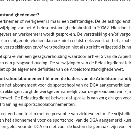
omstandighedenwet?
rknemer of werkgever is maar een zelfstandige. De Belastingdienst v
ijziging van het Arbeidsomstandighedenbesluit in 20062. Hierdoor i
gevers en werknemers wordt gesproken. De verstrekking en/of vergoe
jn echtgenote vloeien dan ook niet rechtstreeks voort uit het arbob
verstrekkingen en/of vergoedingen niet als gericht vrijgesteld ku
el sprake van een gezagsverhouding waardoor artikel 3 van de Arbei
 van een gezagsverhouding. De verwijzingen van de Belastingdienst le
 niet op de algemene definities van de Arbeidsomstandighedenwet.
 sportschoolabonnement binnen de kaders van de Arbeidsomstand
g en het abonnement voor de sportschool van de DGA aangemerkt kunne
trekkingen zorgt de werkgever namelijk voor de gezondheid van zijn
edenwet. De Belastingdienst betwist dat sprake is van zorg dragen vo
al training en sportschoolabonnementen.
rect verband te zijn met de preventie van ziekteverzuim. De vrijstell
 en het abonnement voor de sportschool van de DGA aangemerkt kunnen
een geldt voor de DGA en niet voor de kosten die gemaakt zijn voor zi