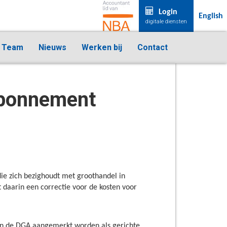
Login
English
digitale diensten
Team
Nieuws
Werken bij
Contact
 abonnement
ie zich bezighoudt met groothandel in
daarin een correctie voor de kosten voor
van de DGA aangemerkt worden als gerichte