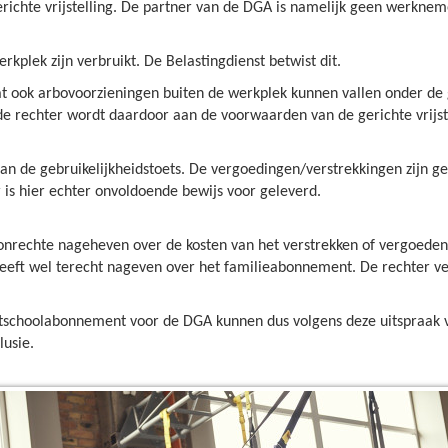
erichte vrijstelling. De partner van de DGA is namelijk geen werknem
kplek zijn verbruikt. De Belastingdienst betwist dit.
at ook arbovoorzieningen buiten de werkplek kunnen vallen onder de ge
e rechter wordt daardoor aan de voorwaarden van de gerichte vrijst
aan de gebruikelijkheidstoets. De vergoedingen/verstrekkingen zijn ge
 is hier echter onvoldoende bewijs voor geleverd.
n onrechte nageheven over de kosten van het verstrekken of vergoede
heeft wel terecht nageven over het familieabonnement. De rechter v
rtschoolabonnement voor de DGA kunnen dus volgens deze uitspraak v
lusie.