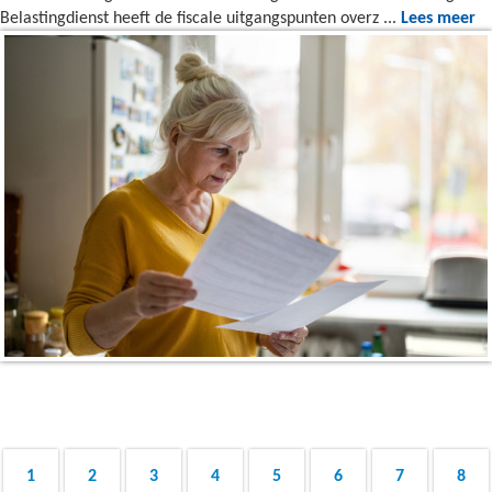
Belastingdienst heeft de fiscale uitgangspunten overz ...
Lees meer
1
2
3
4
5
6
7
8